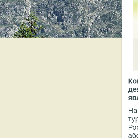
Ко
де
яв
На
ту
Ро
аб