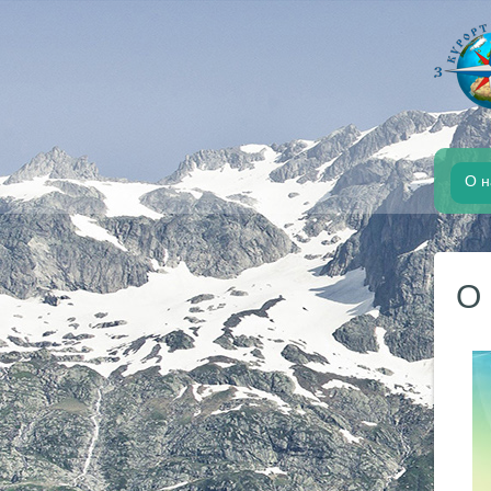
О н
О 