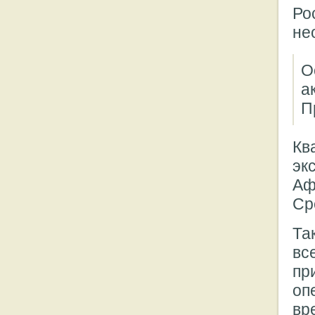
Ро
не
О
а
П
Кв
эк
Аф
Ср
Та
вс
пр
оп
вр