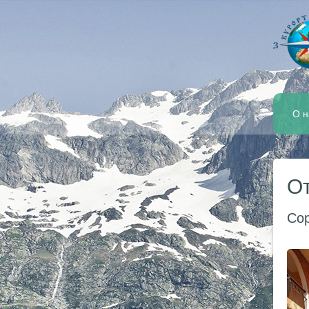
О н
От
Сор