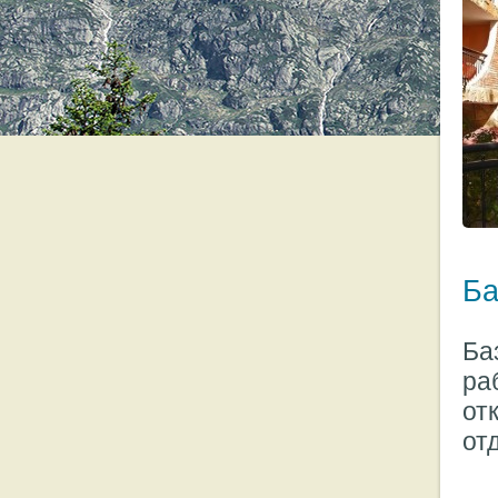
Ба
Ба
ра
от
от