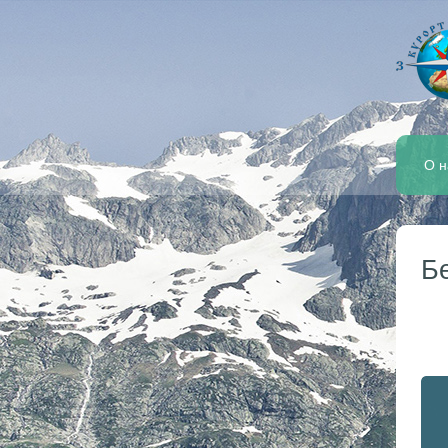
О н
Б