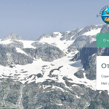
О н
От
Сори
Нет 