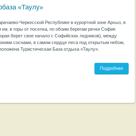
рбаза «Таулу»
арачаево-Черкесской Республике в курортной зоне Архыз, в
и км. в горы от поселка, по обоим берегам речки София
торая берет свое начало с Софийских ледников), между
окими соснами, в самом сердце леса под открытым небом,
положена Туристическая База отдыха «Таулу».
Подробнее