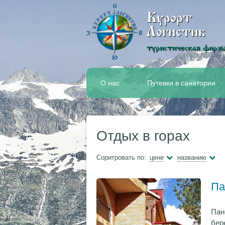
Курорт
Логистик
туристическая фирм
О нас
Путевки в санатории
Отдых в горах
Соритровать по:
цене
названию
Па
Пан
бер