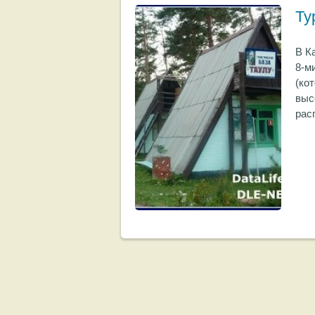
Ту
В К
8-м
(ко
выс
рас