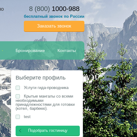
8 (800)
1000-988
по
бесплатный звонок по России
Заказать звонок
Бронирование
Контакты
Выберите профиль
Услуги гида-проводника
Крытые мангалы со всеми
необходимыми
принадлежностями для готовки
(котел, барбекю).
test
Подобрать гостиницу