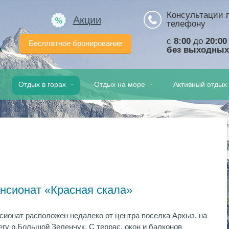
Консультации 
Акции
телефону
с
8:00
до
20:00
Бесплатное бронирование
а
без выходных
Отдых в горах
Отдых на море
Активный отдых
нсионат «Красная скала»
сионат расположен недалеко от центра поселка Архыз, на
егу р.Большой Зеленчук. С террас, окон и балконов