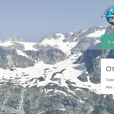
О н
От
Сори
Нет 