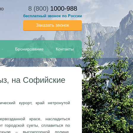
8 (800)
1000-988
по
бесплатный звонок по России
Заказать звонок
Бронирование
Контакты
ыз, на Софийские
ческий курорт, край нетронутой
рвозданной красе, насладиться
т городской суеты, сплавиться по
хызе – высокогорной долине,