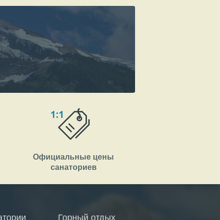
Официальные цены
санаториев
атории
Горный отдых