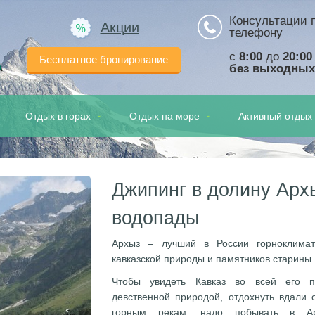
Консультации 
Акции
телефону
с
8:00
до
20:00
Бесплатное бронирование
а
без выходных
Отдых в горах
Отдых на море
Активный отдых
Джипинг в долину Арх
водопады
Архыз – лучший в России горноклимати
кавказской природы и памятников старины.
Чтобы увидеть Кавказ во всей его пе
девственной природой, отдохнуть вдали о
горным рекам, надо побывать в Ар