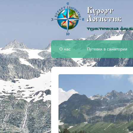
Курорт
Логистик
туристическая фирм
О нас
Путевки в санатории