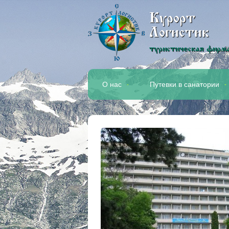
Курорт
Логистик
туристическая фирм
О нас
Путевки в санатории