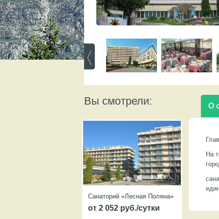
Вы смотрели:
О 
Глав
На т
горо
сан
един
Санаторий «Лесная Поляна»
от 2 052 руб./сутки