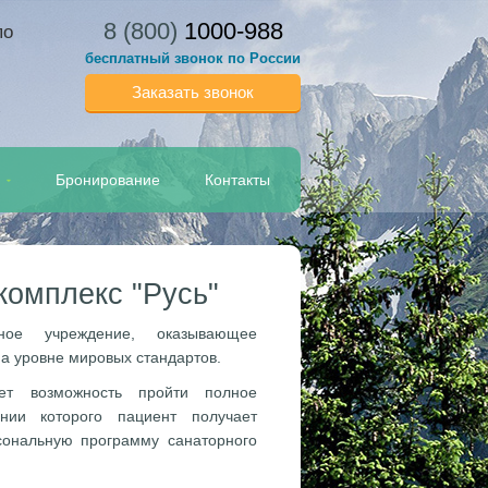
8 (800)
1000-988
по
бесплатный звонок по России
Заказать звонок
Бронирование
Контакты
комплекс "Русь"
ное учреждение, оказывающее
а уровне мировых стандартов.
ает возможность пройти полное
нии которого пациент получает
сональную программу санаторного