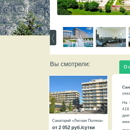
Вы смотрели:
О 
Сан
ока
На 
418
дие
Санаторий «Лесная Поляна»
име
от 2 052 руб./сутки