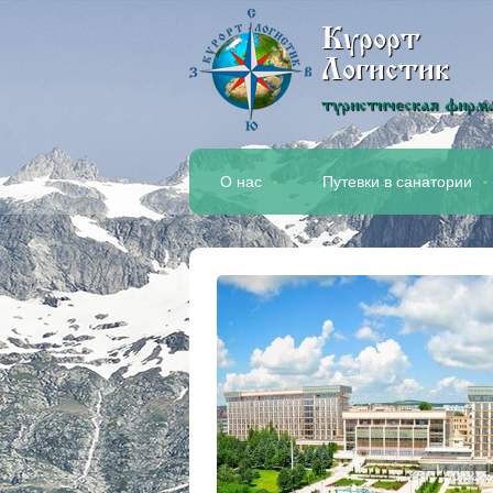
Курорт
Логистик
туристическая фирм
О нас
Путевки в санатории