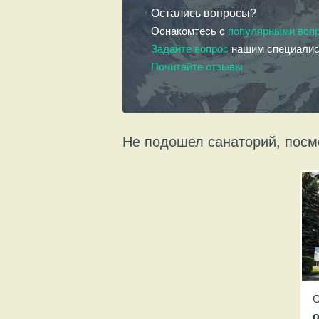
Остались вопросы?
Оснакомтесь с
популярными воп
Задайте вопрос
нашим специали
Почитайте отзывы
Не подошел санаторий, посм
С
о