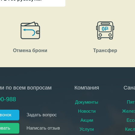
Отмена брони
Трансфер
ии по всем вопросам
Компания
Сан
00-988
Документы
Пят
Новости
Желез
звонок
Задать вопрос
Акции
Есс
овать
Написать отзыв
Услуги
Кисл