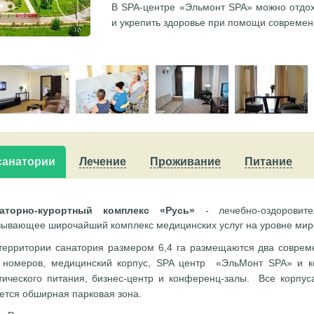
В SPA-центре «Эльмонт SPA» можно отдо
и укрепить здоровье при помощи современ
санатории
Лечение
Проживание
Питание
аторно-курортный комплекс «Русь»
- лечебно-оздоровите
зывающее широчайший комплекс медицинских услуг на уровне мир
территории санатория размером 6,4 га размещаются два соврем
 номеров, медицинский корпус, SPA центр «ЭльМонт SPA» и к
тического питания, бизнес-центр и конференц-залы. Все корпу
ется обширная парковая зона.