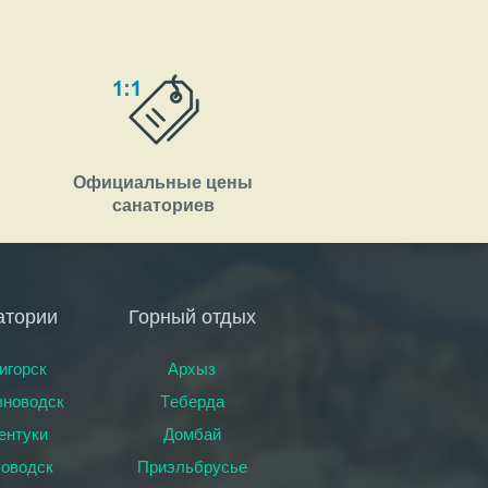
Официальные цены
санаториев
атории
Горный отдых
игорск
Архыз
новодск
Тeберда
ентуки
Домбай
оводск
Приэльбрусье