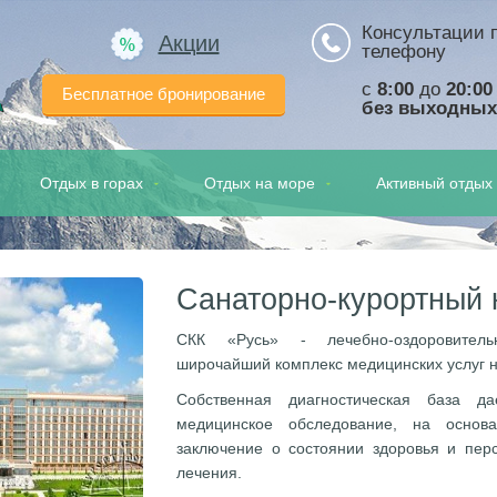
Консультации 
Акции
телефону
с
8:00
до
20:00
Бесплатное бронирование
а
без выходных
Отдых в горах
Отдых на море
Активный отдых
Санаторно-курортный 
СКК «Русь» - лечебно-оздоровитель
широчайший комплекс медицинских услуг н
Собственная диагностическая база д
медицинское обследование, на основа
заключение о состоянии здоровья и пер
лечения.