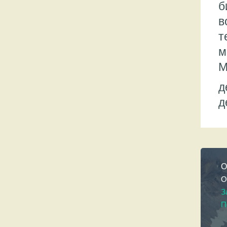
б
в
т
м
М
д
д
О
О
З
П