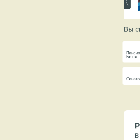
Вы с
Пансио
Бетта
Санато
Р
в