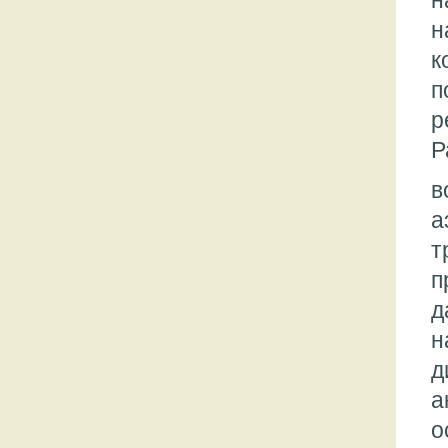
н
н
к
п
р
Р
в
а
т
п
д
н
д
а
о