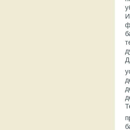
у
И
ф
б
т
д
Д
у
д
д
д
Т
п
б