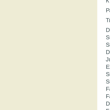
К
Р
Т
D
S
S
D
J
E
S
S
F
F
D