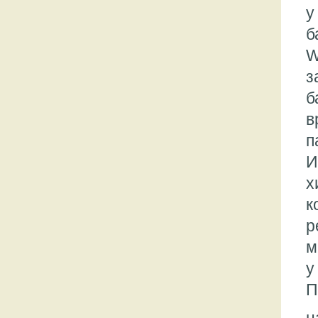
у
б
W
з
б
в
п
И
х
к
р
м
у
П