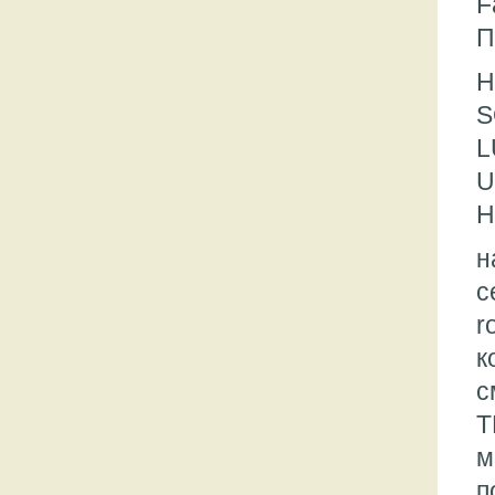
F
П
H
S
L
U
Н
н
с
r
к
с
Т
м
п