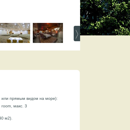
ым или прямым
видом на море):
n room, макс. 3
40 м2).