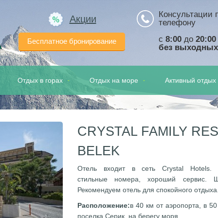
Консультации 
Акции
телефону
с
8:00
до
20:00
Бесплатное бронирование
а
без выходных
Отдых в горах
Отдых на море
Активный отдых
CRYSTAL FAMILY RES
BELEK
Отель входит в сеть Crystal Hotels.
стильные
номера, хороший сервис. Ш
Рекомендуем отель для
спокойного отдыха
Расположение:
в 40 км от аэропорта, в 50
поселка Серик,
на берегу моря.