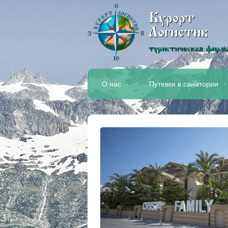
Курорт
Логистик
туристическая фирм
О нас
Путевки в санатории