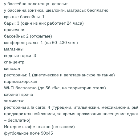
у бассейна полотенца: депозит
у бассейна зонтики, шезлонги, матрасы: бесплатно
крытые бассейны: 1
бары: 3 (один из них работает 24 часа)
прачечная
бассейны: 2 (открытые)
конференц-залы: 1 (на 60–430 чел.)
магазины
водные горки: 3
спа-центр
кинозал
рестораны: 1 (диетическое и вегетарианское питание)
парикмахерская
Wi-Fi бесплатно (до 56 кб/с, на территории отеля)
кабинет врача
химчистка
рестораны a la carte: 4 (турецкий, итальянский, мексиканский, р
предварительной записи, за время проживания посещение одног
– бесплатно)
Интернет-кафе платно (по записи)
футбольное поле 90х45