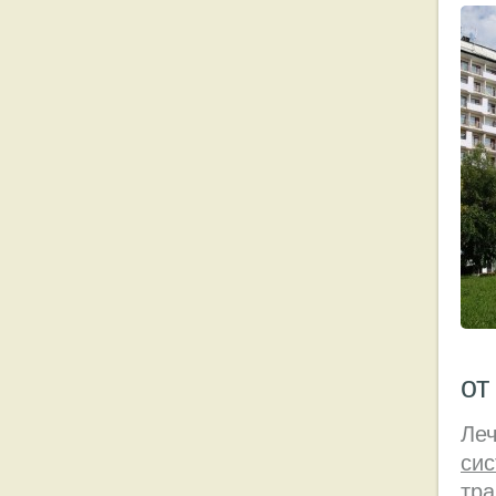
от
Ле
си
тра