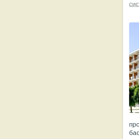
си
пр
бас