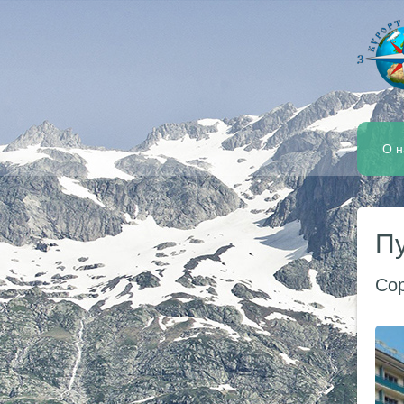
О н
Пу
Сор